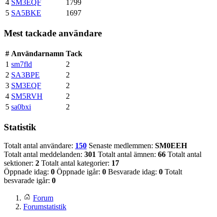
4
SM3EQF
1799
5
SA5BKE
1697
Mest tackade användare
#
Användarnamn
Tack
1
sm7fld
2
2
SA3BPE
2
3
SM3EQF
2
4
SM5RVH
2
5
sa0bxi
2
Statistik
Totalt antal användare:
150
Senaste medlemmen:
SM0EEH
Totalt antal meddelanden:
301
Totalt antal ämnen:
66
Totalt antal
sektioner:
2
Totalt antal kategorier:
17
Öppnade idag:
0
Öppnade igår:
0
Besvarade idag:
0
Totalt
besvarade igår:
0
Forum
Forumstatistik