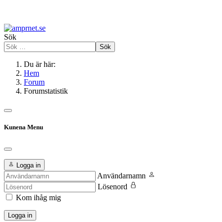
Sök
Sök
Du är här:
Hem
Forum
Forumstatistik
Kunena Menu
Logga in
Användarnamn
Lösenord
Kom ihåg mig
Logga in