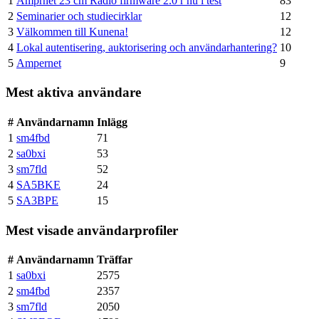
1
Amprnet 23 cm Radio firmware 2.0 r nu i test
83
2
Seminarier och studiecirklar
12
3
Välkommen till Kunena!
12
4
Lokal autentisering, auktorisering och användarhantering?
10
5
Ampernet
9
Mest aktiva användare
#
Användarnamn
Inlägg
1
sm4fbd
71
2
sa0bxi
53
3
sm7fld
52
4
SA5BKE
24
5
SA3BPE
15
Mest visade användarprofiler
#
Användarnamn
Träffar
1
sa0bxi
2575
2
sm4fbd
2357
3
sm7fld
2050