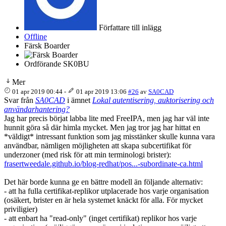
Författare till inlägg
Offline
Färsk Boarder
Ordförande SK0BU
Mer
01 apr 2019 00:44
-
01 apr 2019 13:06
#26
av
SA0CAD
Svar från
SA0CAD
i ämnet
Lokal autentisering, auktorisering och
användarhantering?
Jag har precis börjat labba lite med FreeIPA, men jag har väl inte
hunnit göra så där himla mycket. Men jag tror jag har hittat en
*väldigt* intressant funktion som jag misstänker skulle kunna vara
användbar, nämligen möjligheten att skapa subcertifikat för
underzoner (med risk för att min terminologi brister):
frasertweedale.github.io/blog-redhat/pos...-subordinate-ca.html
Det här borde kunna ge en bättre modell än följande alternativ:
- att ha fulla certifikat-replikor utplacerade hos varje organisation
(osäkert, brister en är hela systemet knäckt för alla. För mycket
priviligier)
- att enbart ha "read-only" (inget certifikat) replikor hos varje