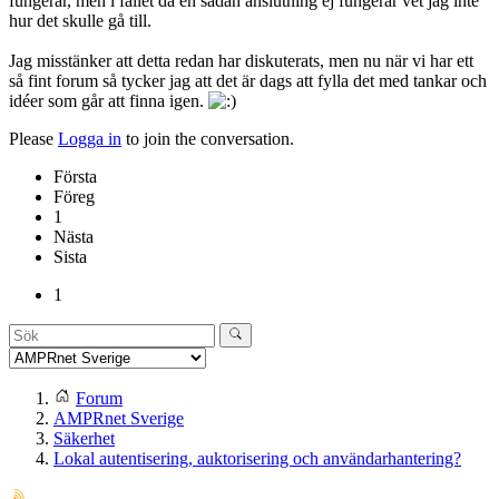
fungerar, men i fallet då en sådan anslutning ej fungerar vet jag inte
hur det skulle gå till.
Jag misstänker att detta redan har diskuterats, men nu när vi har ett
så fint forum så tycker jag att det är dags att fylla det med tankar och
idéer som går att finna igen.
Please
Logga in
to join the conversation.
Första
Föreg
1
Nästa
Sista
1
Forum
AMPRnet Sverige
Säkerhet
Lokal autentisering, auktorisering och användarhantering?