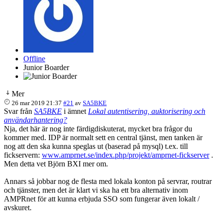
Offline
Junior Boarder
Mer
26 mar 2019 21:37
#21
av
SA5BKE
Svar från
SA5BKE
i ämnet
Lokal autentisering, auktorisering och
användarhantering?
Nja, det här är nog inte färdigdiskuterat, mycket bra frågor du
kommer med. IDP är normalt sett en central tjänst, men tanken är
nog att den ska kunna speglas ut (baserad på mysql) t.ex. till
fickservern:
www.amprnet.se/index.php/projekt/amprnet-fickserver
.
Men detta vet Björn BXI mer om.
Annars så jobbar nog de flesta med lokala konton på servrar, routrar
och tjänster, men det är klart vi ska ha ett bra alternativ inom
AMPRnet för att kunna erbjuda SSO som fungerar även lokalt /
avskuret.