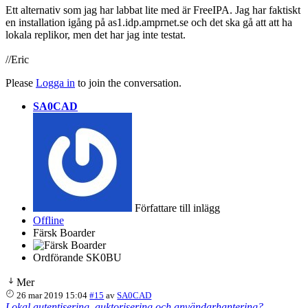
Ett alternativ som jag har labbat lite med är FreeIPA. Jag har faktiskt
en installation igång på as1.idp.amprnet.se och det ska gå att att ha
lokala replikor, men det har jag inte testat.
//Eric
Please
Logga in
to join the conversation.
SA0CAD
Författare till inlägg
Offline
Färsk Boarder
Ordförande SK0BU
Mer
26 mar 2019 15:04
#15
av
SA0CAD
Lokal autentisering, auktorisering och användarhantering?