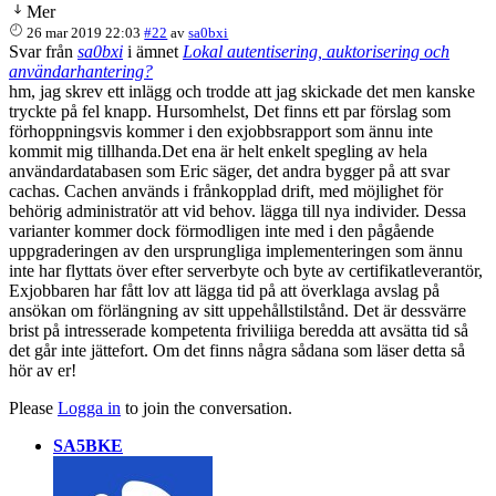
Mer
26 mar 2019 22:03
#22
av
sa0bxi
Svar från
sa0bxi
i ämnet
Lokal autentisering, auktorisering och
användarhantering?
hm, jag skrev ett inlägg och trodde att jag skickade det men kanske
tryckte på fel knapp. Hursomhelst, Det finns ett par förslag som
förhoppningsvis kommer i den exjobbsrapport som ännu inte
kommit mig tillhanda.Det ena är helt enkelt spegling av hela
användardatabasen som Eric säger, det andra bygger på att svar
cachas. Cachen används i frånkopplad drift, med möjlighet för
behörig administratör att vid behov. lägga till nya individer. Dessa
varianter kommer dock förmodligen inte med i den pågående
uppgraderingen av den ursprungliga implementeringen som ännu
inte har flyttats över efter serverbyte och byte av certifikatleverantör,
Exjobbaren har fått lov att lägga tid på att överklaga avslag på
ansökan om förlängning av sitt uppehållstilstånd. Det är dessvärre
brist på intresserade kompetenta friviliiga beredda att avsätta tid så
det går inte jättefort. Om det finns några sådana som läser detta så
hör av er!
Please
Logga in
to join the conversation.
SA5BKE