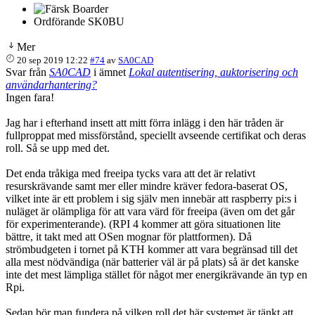
Ordförande SK0BU
Mer
20 sep 2019 12:22
#74
av
SA0CAD
Svar från
SA0CAD
i ämnet
Lokal autentisering, auktorisering och
användarhantering?
Ingen fara!
Jag har i efterhand insett att mitt förra inlägg i den här tråden är
fullproppat med missförstånd, speciellt avseende certifikat och deras
roll. Så se upp med det.
Det enda tråkiga med freeipa tycks vara att det är relativt
resurskrävande samt mer eller mindre kräver fedora-baserat OS,
vilket inte är ett problem i sig själv men innebär att raspberry pi:s i
nuläget är olämpliga för att vara värd för freeipa (även om det går
för experimenterande). (RPI 4 kommer att göra situationen lite
bättre, it takt med att OSen mognar för plattformen). Då
strömbudgeten i tornet på KTH kommer att vara begränsad till det
alla mest nödvändiga (när batterier väl är på plats) så är det kanske
inte det mest lämpliga stället för något mer energikrävande än typ en
Rpi.
Sedan bör man fundera på vilken roll det här systemet är tänkt att