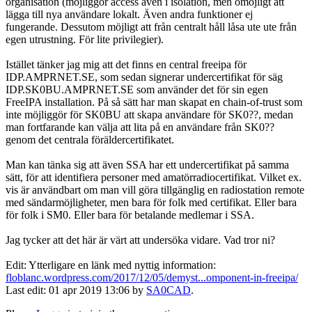
organisation (möjliggör access även i isolation, men omöjligt att
lägga till nya användare lokalt. Även andra funktioner ej
fungerande. Dessutom möjligt att från centralt håll låsa ute ute från
egen utrustning. För lite privilegier).
Istället tänker jag mig att det finns en central freeipa för
IDP.AMPRNET.SE, som sedan signerar undercertifikat för säg
IDP.SK0BU.AMPRNET.SE som använder det för sin egen
FreeIPA installation. På så sätt har man skapat en chain-of-trust som
inte möjliggör för SK0BU att skapa användare för SK0??, medan
man fortfarande kan välja att lita på en användare från SK0??
genom det centrala föräldercertifikatet.
Man kan tänka sig att även SSA har ett undercertifikat på samma
sätt, för att identifiera personer med amatörradiocertifikat. Vilket ex.
vis är användbart om man vill göra tillgänglig en radiostation remote
med sändarmöjligheter, men bara för folk med certifikat. Eller bara
för folk i SM0. Eller bara för betalande medlemar i SSA.
Jag tycker att det här är värt att undersöka vidare. Vad tror ni?
Edit: Ytterligare en länk med nyttig information:
floblanc.wordpress.com/2017/12/05/demyst...omponent-in-freeipa/
Last edit: 01 apr 2019 13:06 by
SA0CAD
.