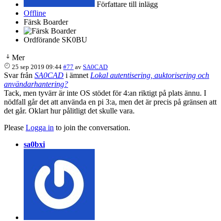
Författare till inlägg
Offline
Färsk Boarder
Ordförande SK0BU
Mer
25 sep 2019 09:44
#77
av
SA0CAD
Svar från
SA0CAD
i ämnet
Lokal autentisering, auktorisering och
användarhantering?
Tack, men tyvärr är inte OS stödet för 4:an riktigt på plats ännu. I
nödfall går det att använda en pi 3:a, men det är precis på gränsen att
det går. Oklart hur pålitligt det skulle vara.
Please
Logga in
to join the conversation.
sa0bxi