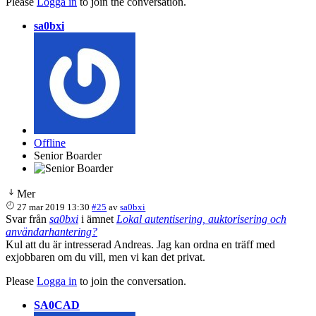
Please
Logga in
to join the conversation.
sa0bxi
Offline
Senior Boarder
Mer
27 mar 2019 13:30
#25
av
sa0bxi
Svar från
sa0bxi
i ämnet
Lokal autentisering, auktorisering och
användarhantering?
Kul att du är intresserad Andreas. Jag kan ordna en träff med
exjobbaren om du vill, men vi kan det privat.
Please
Logga in
to join the conversation.
SA0CAD