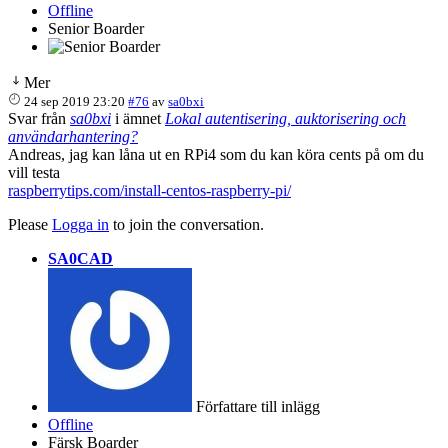
Offline
Senior Boarder
Mer
24 sep 2019 23:20
#76
av
sa0bxi
Svar från
sa0bxi
i ämnet
Lokal autentisering, auktorisering och
användarhantering?
Andreas, jag kan låna ut en RPi4 som du kan köra cents på om du
vill testa
raspberrytips.com/install-centos-raspberry-pi/
Please
Logga in
to join the conversation.
SA0CAD
Författare till inlägg
Offline
Färsk Boarder