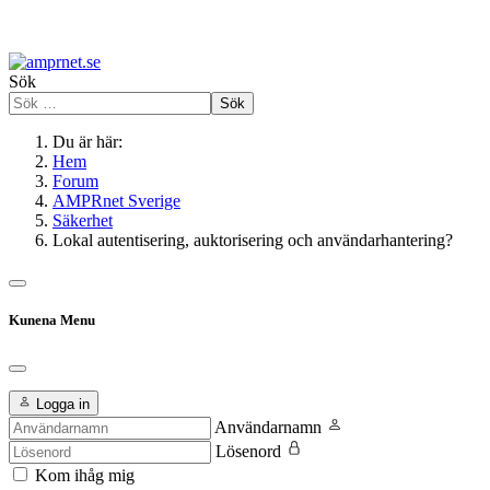
Sök
Sök
Du är här:
Hem
Forum
AMPRnet Sverige
Säkerhet
Lokal autentisering, auktorisering och användarhantering?
Kunena Menu
Logga in
Användarnamn
Lösenord
Kom ihåg mig