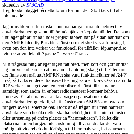
skapades av
SA0CAD
Hej, första inlägget på detta forum för min del. Stort tack till alla
inblandade!
Jag är nyfiken på hur diskusionerna har gått rörande behovet av
användarhantering samt tillhörande tjänster kopplat till det. Det som
i nuläget går att finna under projekt-tabben här på sidan handlar om
den AMPR Identity Provider-tjänst som det skett vissa framsteg i,
även om den inte verkar var funktionell för tillfället, idp.amprid.se
returnerar en default Apache "it works!" sida.
Min frågeställning är egentligen rätt bred, men kort och gott undrar
jag hur vi skulle önska att användarhantering ska gå till. Eftersom
det finns som mål att AMPRNet ska vara funktionellt ner på /24(?)
nivå, så tycks en decentraliserad lösning vara ett krav. Ovan nämnda
IDP verkar i nuläget vara en centraliserad tjänst till sin natur,
samtidigt som andra än enbart radioamatörer kommer behöva
hanteras. Ett alternativ är att låta varje organisation sköta
användarhantering lokalt, så att tjänster som AMPRoam osv. kan
fungera även i isolerade öar. Dock är då frågan hur man hanterar
användare som besöker eller ska ha behörighet att hantera tjänster
eller utrustning på andra platser än "hemmabasen". I fallet där
platserna har en fungerande anslutning till varandra lär det vara
möjligt att vidarebefodra förfrågan till hemmabasen, likt eduroam