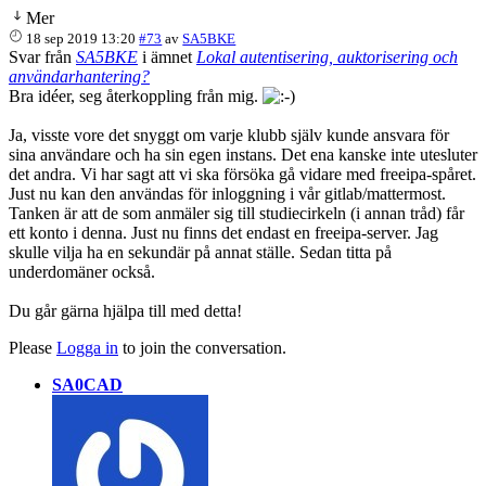
Mer
18 sep 2019 13:20
#73
av
SA5BKE
Svar från
SA5BKE
i ämnet
Lokal autentisering, auktorisering och
användarhantering?
Bra idéer, seg återkoppling från mig.
Ja, visste vore det snyggt om varje klubb själv kunde ansvara för
sina användare och ha sin egen instans. Det ena kanske inte utesluter
det andra. Vi har sagt att vi ska försöka gå vidare med freeipa-spåret.
Just nu kan den användas för inloggning i vår gitlab/mattermost.
Tanken är att de som anmäler sig till studiecirkeln (i annan tråd) får
ett konto i denna. Just nu finns det endast en freeipa-server. Jag
skulle vilja ha en sekundär på annat ställe. Sedan titta på
underdomäner också.
Du går gärna hjälpa till med detta!
Please
Logga in
to join the conversation.
SA0CAD