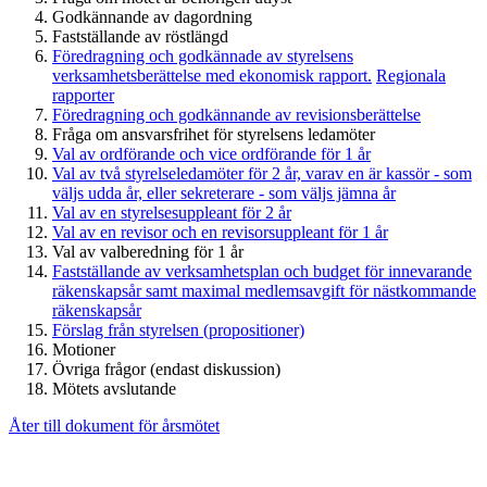
Godkännande av dagordning
Fastställande av röstlängd
Föredragning och godkännade av styrelsens
verksamhetsberättelse med ekonomisk rapport.
Regionala
rapporter
Föredragning och godkännande av revisionsberättelse
Fråga om ansvarsfrihet för styrelsens ledamöter
Val av ordförande och vice ordförande för 1 år
Val av två styrelseledamöter för 2 år, varav en är kassör - som
väljs udda år, eller sekreterare - som väljs jämna år
Val av en styrelsesuppleant för 2 år
Val av en revisor och en revisorsuppleant för 1 år
Val av valberedning för 1 år
Fastställande av verksamhetsplan och budget för innevarande
räkenskapsår samt maximal medlemsavgift för nästkommande
räkenskapsår
Förslag från styrelsen (propositioner)
Motioner
Övriga frågor (endast diskussion)
Mötets avslutande
Åter till dokument för årsmötet