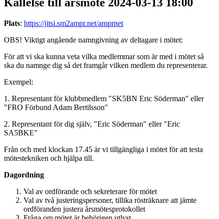
Kallelse till årsmöte 2024-03-13 18:00
Plats
:
https://jitsi.sm2ampr.net/amprnet
OBS! Viktigt angående namngivning av deltagare i mötet:
För att vi ska kunna veta vilka medlemmar som är med i mötet så
ska du namnge dig så det framgår vilken medlem du representerar.
Exempel:
1. Representant för klubbmedlem "SK5BN Eric Söderman" eller
"FRO Förbund Adam Bertilsson"
2. Representant för dig själv, "Eric Söderman" eller "Eric
SA5BKE"
Från och med klockan 17.45 är vi tillgängliga i mötet för att testa
mötestekniken och hjälpa till.
Dagordning
Val av ordförande och sekreterare för mötet
Val av två justeringspersoner, tillika rösträknare att jämte
ordföranden justera årsmötesprotokollet
Fråga om mötet är behörigen utlyst