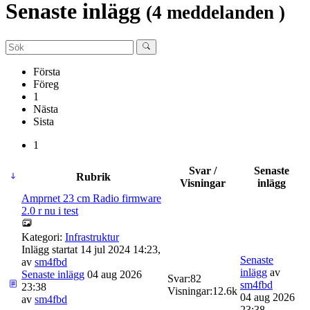
Senaste inlägg
(4 meddelanden )
Första
Föreg
1
Nästa
Sista
1
Svar /
Senaste
Rubrik
Visningar
inlägg
Amprnet 23 cm Radio firmware
2.0 r nu i test
Kategori:
Infrastruktur
Inlägg startat 14 jul 2024 14:23,
Senaste
av
sm4fbd
inlägg
av
Senaste inlägg
04 aug 2026
Svar:
82
sm4fbd
23:38
Visningar:
12.6k
04 aug 2026
av
sm4fbd
23:38