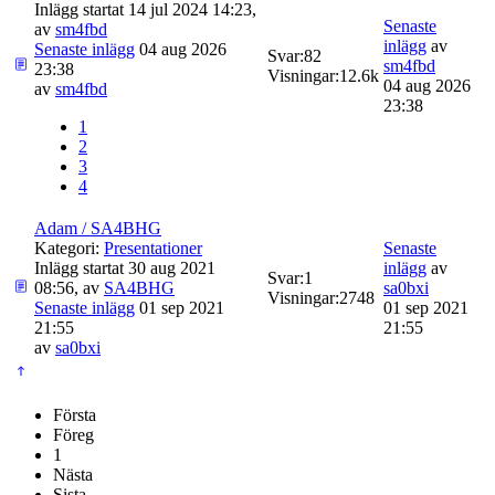
Inlägg startat 14 jul 2024 14:23,
Senaste
av
sm4fbd
inlägg
av
Senaste inlägg
04 aug 2026
Svar:
82
sm4fbd
23:38
Visningar:
12.6k
04 aug 2026
av
sm4fbd
23:38
1
2
3
4
Adam / SA4BHG
Kategori:
Presentationer
Senaste
Inlägg startat 30 aug 2021
inlägg
av
Svar:
1
08:56, av
SA4BHG
sa0bxi
Visningar:
2748
Senaste inlägg
01 sep 2021
01 sep 2021
21:55
21:55
av
sa0bxi
Första
Föreg
1
Nästa
Sista