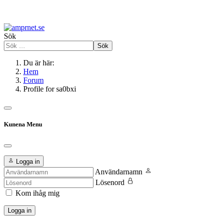
Sök
Sök
Du är här:
Hem
Forum
Profile for sa0bxi
Kunena Menu
Logga in
Användarnamn
Lösenord
Kom ihåg mig
Logga in