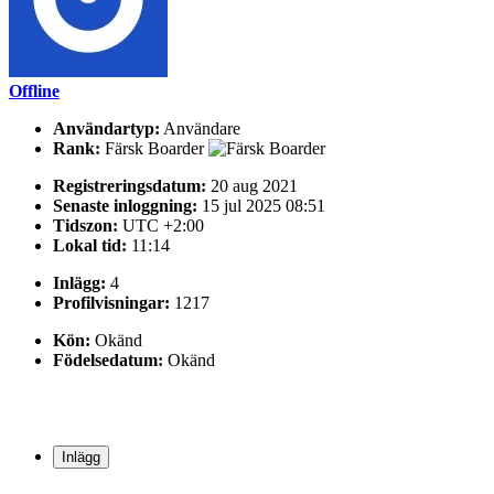
Offline
Användartyp:
Användare
Rank:
Färsk Boarder
Registreringsdatum:
20 aug 2021
Senaste inloggning:
15 jul 2025 08:51
Tidszon:
UTC +2:00
Lokal tid:
11:14
Inlägg:
4
Profilvisningar:
1217
Kön:
Okänd
Födelsedatum:
Okänd
Inlägg