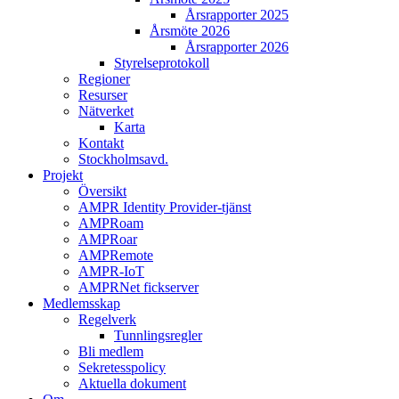
Årsrapporter 2025
Årsmöte 2026
Årsrapporter 2026
Styrelseprotokoll
Regioner
Resurser
Nätverket
Karta
Kontakt
Stockholmsavd.
Projekt
Översikt
AMPR Identity Provider-tjänst
AMPRoam
AMPRoar
AMPRemote
AMPR-IoT
AMPRNet fickserver
Medlemsskap
Regelverk
Tunnlingsregler
Bli medlem
Sekretesspolicy
Aktuella dokument