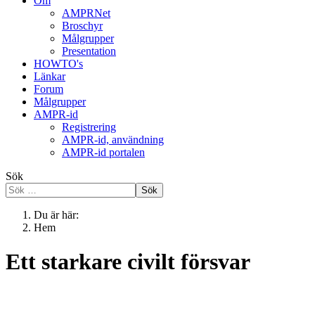
Om
AMPRNet
Broschyr
Målgrupper
Presentation
HOWTO's
Länkar
Forum
Målgrupper
AMPR-id
Registrering
AMPR-id, användning
AMPR-id portalen
Sök
Sök
Du är här:
Hem
Ett starkare civilt försvar