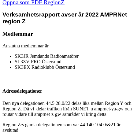
Öppna som PDF RegionZ
Verksamhetsrapport avser år 2022 AMPRNet
region Z
Medlemmar
Anslutna medlemmar är
SK3JR Jemtlands Radioamatörer
SL3ZV FRO Östersund
SK3EX Radioklubb Östersund
Adressdelegationer
Den nya delegationen 44.5.28.0/22 delas lika mellan Region Y och
Region Z. Då vi delar trafiken ifrån SUNET u amprnet-ya-gw och
routar vidare till amprnet-z-gw samråder vi kring detta.
Region Z:s gamla delegationen som var 44.140.104.0/&21 är
avslutad.