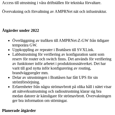
Access till utrustning i våra driftställen för tekniska förvaltare.
Övervakning och förvaltning av AMPRNet nät och infrastruktur.
Åtgärder under 2022
Överläggning av trafiken till AMPRNet-Z-GW från tidigare
temporära GW.
Uppkoppling av repeater i Brattåsen till SVXLink.
Labbutrustning för verifiering av konfiguration samt som
reserv för router och switch finns. Det används för verifiering
av funktioner inför arbetet i produktionsnätverket. Det har
varit till god nytta inför konfigurering av routing,
brandväggsregler mm.
Delar av utrustningen i Brattåsen har fått UPS för sin
strömförsörjning.
Erfarenheter från några strömavbrott på olika håll i nätet visar
att nätverksutrustning och radioutrustning klarar sig bra
medan datorer är känsligare för strömavbrott. Övervakningen
ger bra information om störningar.
Planerade åtgärder