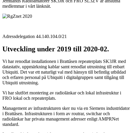
Jemtlands Radioamatörer SK3JR och FRO SL3ZV är anslutna
medlemmar i vårt länknät.
Adressdelegation 44.140.104.0/21
Utveckling under 2019 till 2020-02.
Vi har renodlat installationen i Brattåsen repeaterplats SK3JR med
datastativ, uppmärkning kablar samt renodlat utrustning till enbart
Ubiquiti. Det var ett naturligt val med hänsyn till befintlig utbildad
och erfaren personal på Ubiquiti i digitalgruppen samt tillgång till
Ubiquiti utrustning.
Vi har slutfört montering av radiolänkar och lokal infrastruktur i
FRO lokal och repeaterplats.
Management av infrastrukturen sker nu via en Siemens industridator
i Brattåsen. Infrastrukturen i form av routrar, switchar och
radiolänkar har privata management adresser enligt AMPRNet
standard.