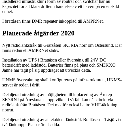
Installerad infrastruktur i form av routrar och switchar har nu
kapacitet för att klara driften i händelse av ett haveri på en enskild
enhet.
I brattåsen finns DMR repeater inkopplad till AMPRNet.
Planerade åtgärder 2020
Nytt radiolänkstråk till Gräfsåsen SK3RIA norr om Östersund. Där
finns redan ett AMPRNet stativ.
Installation av UPS i Brattåsen eller övergång till 24V DC
batteridrift med laddstöd. Batterier finns på plats och SM3KXO
Janne har tagit på sig uppdraget att utveckla detta.
UNMS övervakning skall konfigureras på infrastrukturen, UNMS-
server är redan i drift.
Detaljerad utredning av möjligheten till inplacering av Årerep
SK3RNJ på Åreskutans topp vilken i så fall kan nås direkt via
radiolänk från Brattåsen. Det medför också bättre VHF-täckning
norrut.
Detaljerad utredning av att etablera länkstråk Brattåsen – Tåsjö via
två länkhopp. Platser är utsedda.