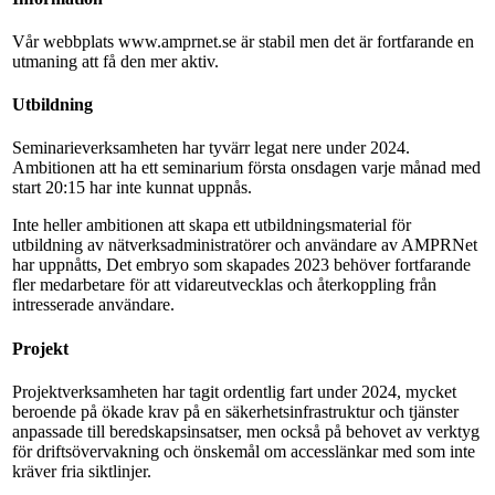
Vår webbplats www.amprnet.se är stabil men det är fortfarande en
utmaning att få den mer aktiv.
Utbildning
Seminarieverksamheten har tyvärr legat nere under 2024.
Ambitionen att ha ett seminarium första onsdagen varje månad med
start 20:15 har inte kunnat uppnås.
Inte heller ambitionen att skapa ett utbildningsmaterial för
utbildning av nätverksadministratörer och användare av AMPRNet
har uppnåtts, Det embryo som skapades 2023 behöver fortfarande
fler medarbetare för att vidareutvecklas och återkoppling från
intresserade användare.
Projekt
Projektverksamheten har tagit ordentlig fart under 2024, mycket
beroende på ökade krav på en säkerhetsinfrastruktur och tjänster
anpassade till beredskapsinsatser, men också på behovet av verktyg
för driftsövervakning och önskemål om accesslänkar med som inte
kräver fria siktlinjer.