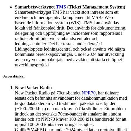
Samarbetsverktyget
TMS
(Ticket Management System)
Samarbetsverktyget TMS har väckt stort intresse som ett
enklare och mer operativt komplement til MSBs Web-
baserade informationssystem (WIS). TMS kan användas
lokalt vid frånkopplad drift. Det används för dokumentering,
delegering och uppföljning av incidenter som rapporteras i
radiotelefoniflödet vid sambandscentraler och
ledningscentraler. Det har testats under flera år i
Lidingöloppets ledningscentral och också använts vid några
kommuala beredskapsövningar. Under 2024 har utveckling
av en ny version påbörjats med avsikten att starta ett öppet
utvecklingsprojekt
Accesslänkar
New Packet Radio
New Packet Radio på 70cm-bandet
NPR70
, har tidigare
testats och befunnits användbart för datakommunikation med
högra datatakter än vad traditionell paketradio erbjuder
(~100-200 kbps) och utan krav på fria siktlinjer. Ett problem
är dock att det svenska 70cm-bandet är smalare än i andra
länder och att NPR70 kräver 100-200 kHz bandbredd för att
uppnå 100-200 kbit/s överföringshastighet.
Gullik/SM4FBD har under 2024 utvecklat en prototyp till ett