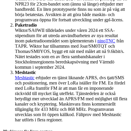
NPR23 för 23cm-bandet som (ännu så länge) erbjuder mer
bandbredd. En liten prototypserie finns nu som är på väg att
börja betatestas. Avsikten är att göra både maskin- och
programvara öppna för fortsatt utveckling under gpl-licens.
Paketradio
Wiktor/SA0WII tilldelades under våren 2024 ett SSA-
stipendium för att utreda användbarheten av nya resultat
inom paketradioområdet som iplementerats i
ninoTNC
från
TAPR. Wiktor har tillsammns med Joar/SM0TQT och
Thomas/SM0YOS, byggt ett nät med målet att nå 9.6kbit/s.
Nätet testades som en av flera sambandskanaler i
Stockholmsregionens beredskapsövning med Värmdö
kommun i september 2024.
Meshtastic
Meshtastic
erbjuder en tjänst liknande APRS, dvs tjatt/SMS
och positionering, men över LoRa iställer för FM. En fördel
med LoRa framför FM är att man får en imponerande
räckvidd till mycket låg uteffekt. Tjänstedelen är också
betydligt mer utvecklad än APRS/FM med möjlighet till flera
kanaler och kryptering. Maskinvara finns kommersiellt
tillgänglig för 433 MHz och 868 MHz. Programvaran
utvecklas som fri öppen källkod. Fältprov med Meshtastic
har utförts i flera regioner.