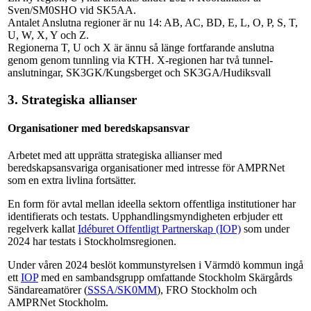
Sven/SM0SHO vid SK5AA.
Antalet Anslutna regioner är nu 14: AB, AC, BD, E, L, O, P, S, T,
U, W, X, Y och Z.
Regionerna T, U och X är ännu så länge fortfarande anslutna
genom genom tunnling via KTH. X-regionen har två tunnel-
anslutningar, SK3GK/Kungsberget och SK3GA/Hudiksvall
3. Strategiska allianser
Organisationer med beredskapsansvar
Arbetet med att upprätta strategiska allianser med
beredskapsansvariga organisationer med intresse för AMPRNet
som en extra livlina fortsätter.
En form för avtal mellan ideella sektorn offentliga institutioner har
identifierats och testats. Upphandlingsmyndigheten erbjuder ett
regelverk kallat
Idéburet Offentligt Partnerskap (IOP)
som under
2024 har testats i Stockholmsregionen.
Under våren 2024 beslöt kommunstyrelsen i Värmdö kommun ingå
ett
IOP
med en sambandsgrupp omfattande Stockholm Skärgårds
Sändareamatörer (
SSSA/SK0MM
), FRO Stockholm och
AMPRNet Stockholm.