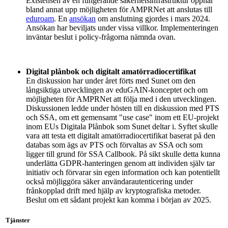
Existensen av en fungerande säkerhetsinfrastruktur öppnar
bland annat upp möjligheten för AMPRNet att anslutas till
eduroam
. En
ansökan
om anslutning gjordes i mars 2024.
Ansökan har beviljats under vissa villkor. Implementeringen
inväntar beslut i policy-frågorna nämnda ovan.
Digital plånbok och digitalt amatörradiocertifikat
En diskussion har under året förts med Sunet om den
långsiktiga utvecklingen av eduGAIN-konceptet och om
möjligheten för AMPRNet att följa med i den utvecklingen.
Diskussionen ledde under hösten till en diskussion med PTS
och SSA, om ett gemensamt "use case" inom ett EU-projekt
inom EUs Digitala Plånbok som Sunet deltar i. Syftet skulle
vara att testa ett digitalt amatörradiocertifikat baserat på den
databas som ägs av PTS och förvaltas av SSA och som
ligger till grund för SSA Callbook. På sikt skulle detta kunna
underlätta GDPR-hanteringen genom att individen själv tar
initiativ och förvarar sin egen information och kan potentiellt
också möjliggöra säker användarautenticering under
frånkopplad drift med hjälp av kryptografiska metoder.
Beslut om ett sådant projekt kan komma i början av 2025.
Tjänster