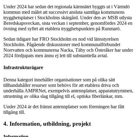
Under 2024 har sedan det regionala kärnnätet byggts ut i Värmdö
kommun med målet att successivt ansluta samtliga kommunens
trygghetsplatser i Stockholms skärgård. Under den av MSB utlysta
Beredskapsveckan, sista veckan i september, genomfördes 2024 en
övning med syftet att etablera trygghetspunkten på Runmarö.
Sedan tidigare har FRO Stockholm en nod vid länsstyrelsen
Stockholm. Pågående diskussioner med kommunalförbundet
Norrvatten och kommunerna Nacka, Täby och Österåker har under
2024 fördjupats men ännu ej lett till substantiella avtal.
Infrastrukturägare
Denna kategori innehåller organisationer som på olika sätt
tillhandahåller resurser som behövs för att etablera driva och
underhålla AMPRNet, exempelvis antennplatser, apparatutrymmen,
utrustning av olika slag tillgång till el, optiska fiberlänkar, mm.
Under 2024 är det främst antennplatser som föreningen har fått
tillgång till.
4. Information, utbildning, projekt
Information