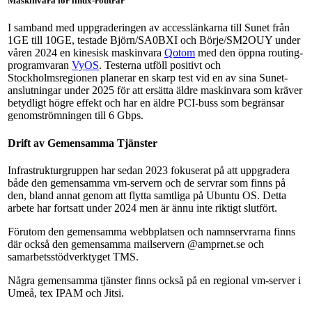
Maskinvara för linux-routrar
I samband med uppgraderingen av accesslänkarna till Sunet från
1GE till 10GE, testade Björn/SA0BXI och Börje/SM2OUY under
våren 2024 en kinesisk maskinvara
Qotom
med den öppna routing-
programvaran
VyOS
. Testerna utföll positivt och
Stockholmsregionen planerar en skarp test vid en av sina Sunet-
anslutningar under 2025 för att ersätta äldre maskinvara som kräver
betydligt högre effekt och har en äldre PCI-buss som begränsar
genomströmningen till 6 Gbps.
Drift av Gemensamma Tjänster
Infrastrukturgruppen har sedan 2023 fokuserat på att uppgradera
både den gemensamma vm-servern och de servrar som finns på
den, bland annat genom att flytta samtliga på Ubuntu OS. Detta
arbete har fortsatt under 2024 men är ännu inte riktigt slutfört.
Förutom den gemensamma webbplatsen och namnservrarna finns
där också den gemensamma mailservern @amprnet.se och
samarbetsstödverktyget TMS.
Några gemensamma tjänster finns också på en regional vm-server i
Umeå, tex IPAM och Jitsi.