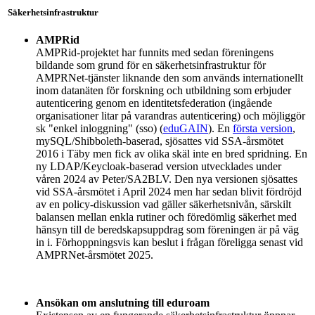
Säkerhetsinfrastruktur
AMPRid
AMPRid-projektet har funnits med sedan föreningens
bildande som grund för en säkerhetsinfrastruktur för
AMPRNet-tjänster liknande den som används internationellt
inom datanäten för forskning och utbildning som erbjuder
autenticering genom en identitetsfederation (ingående
organisationer litar på varandras autenticering) och möjliggör
sk "enkel inloggning" (sso) (
eduGAIN
). En
första version
,
mySQL/Shibboleth-baserad, sjösattes vid SSA-årsmötet
2016 i Täby men fick av olika skäl inte en bred spridning. En
ny LDAP/Keycloak-baserad version utvecklades under
våren 2024 av Peter/SA2BLV. Den nya versionen sjösattes
vid SSA-årsmötet i April 2024 men har sedan blivit fördröjd
av en policy-diskussion vad gäller säkerhetsnivån, särskilt
balansen mellan enkla rutiner och föredömlig säkerhet med
hänsyn till de beredskapsuppdrag som föreningen är på väg
in i. Förhoppningsvis kan beslut i frågan föreligga senast vid
AMPRNet-årsmötet 2025.
Ansökan om anslutning till eduroam