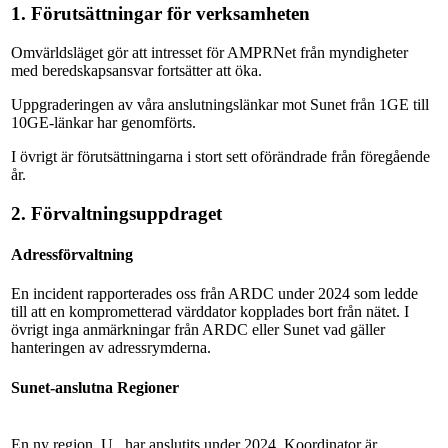
1. Förutsättningar för verksamheten
Omvärldsläget gör att intresset för AMPRNet från myndigheter
med beredskapsansvar fortsätter att öka.
Uppgraderingen av våra anslutningslänkar mot Sunet från 1GE till
10GE-länkar har genomförts.
I övrigt är förutsättningarna i stort sett oförändrade från föregående
år.
2. Förvaltningsuppdraget
Adressförvaltning
En incident rapporterades oss från ARDC under 2024 som ledde
till att en komprometterad värddator kopplades bort från nätet. I
övrigt inga anmärkningar från ARDC eller Sunet vad gäller
hanteringen av adressrymderna.
Sunet-anslutna Regioner
En ny region, U , har anslutits under 2024. Koordinator är