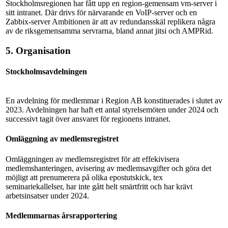
Stockholmsregionen har fått upp en region-gemensam vm-server i
sitt intranet. Där drivs för närvarande en VoIP-server och en
Zabbix-server Ambitionen är att av redundansskäl replikera några
av de riksgemensamma servrarna, bland annat jitsi och AMPRid.
5. Organisation
Stockholmsavdelningen
En avdelning för medlemmar i Region AB konstituerades i slutet av
2023. Avdelningen har haft ett antal styrelsemöten under 2024 och
successivt tagit över ansvaret för regionens intranet.
Omläggning av medlemsregistret
Omläggningen av medlemsregistret för att effekivisera
medlemshanteringen, avisering av medlemsavgifter och göra det
möjligt att prenumerera på olika epostutskick, tex
seminariekallelser, har inte gått helt smärtfritt och har krävt
arbetsinsatser under 2024.
Medlemmarnas årsrapportering