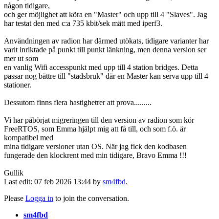
någon tidigare,
och ger möjlighet att köra en "Master" och upp till 4 "Slaves". Jag
har testat den med c:a 735 kbit/sek mätt med iperf3.
Användningen av radion har därmed utökats, tidigare varianter har
varit inriktade på punkt till punkt länkning, men denna version ser
mer ut som
en vanlig Wifi accesspunkt med upp till 4 station bridges. Detta
passar nog bättre till "stadsbruk" där en Master kan serva upp till 4
stationer.
Dessutom finns flera hastighetrer att prova.........
Vi har påbörjat migreringen till den version av radion som kör
FreeRTOS, som Emma hjälpt mig att få till, och som f.ö. är
kompatibel med
mina tidigare versioner utan OS. När jag fick den kodbasen
fungerade den klockrent med min tidigare, Bravo Emma !!!
Gullik
Last edit: 07 feb 2026 13:44 by
sm4fbd
.
Please
Logga in
to join the conversation.
sm4fbd