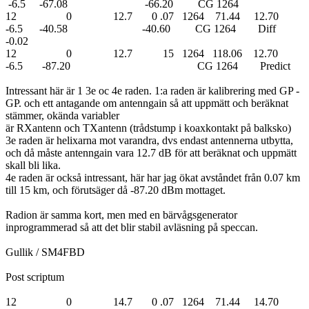
-6.5 -67.08 -66.20 CG 1264
12 0 12.7 0 .07 1264 71.44 12.70
-6.5 -40.58 -40.60 CG 1264 Diff
-0.02
12 0 12.7 15 1264 118.06 12.70
-6.5 -87.20 CG 1264 Predict
Intressant här är 1 3e oc 4e raden. 1:a raden är kalibrering med GP -
GP. och ett antagande om antenngain så att uppmätt och beräknat
stämmer, okända variabler
är RXantenn och TXantenn (trådstump i koaxkontakt på balksko)
3e raden är helixarna mot varandra, dvs endast antennerna utbytta,
och då måste antenngain vara 12.7 dB för att beräknat och uppmätt
skall bli lika.
4e raden är också intressant, här har jag ökat avståndet från 0.07 km
till 15 km, och förutsäger då -87.20 dBm mottaget.
Radion är samma kort, men med en bärvågsgenerator
inprogrammerad så att det blir stabil avläsning på speccan.
Gullik / SM4FBD
Post scriptum
12 0 14.7 0 .07 1264 71.44 14.70