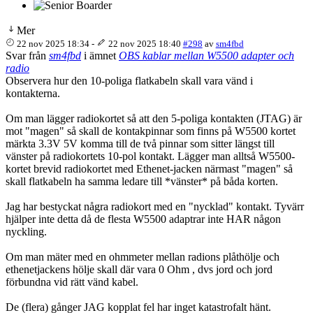
Mer
22 nov 2025 18:34
-
22 nov 2025 18:40
#298
av
sm4fbd
Svar från
sm4fbd
i ämnet
OBS kablar mellan W5500 adapter och
radio
Observera hur den 10-poliga flatkabeln skall vara vänd i
kontakterna.
Om man lägger radiokortet så att den 5-poliga kontakten (JTAG) är
mot "magen" så skall de kontakpinnar som finns på W5500 kortet
märkta 3.3V 5V komma till de två pinnar som sitter längst till
vänster på radiokortets 10-pol kontakt. Lägger man alltså W5500-
kortet brevid radiokortet med Ethenet-jacken närmast "magen" så
skall flatkabeln ha samma ledare till *vänster* på båda korten.
Jag har bestyckat några radiokort med en "nycklad" kontakt. Tyvärr
hjälper inte detta då de flesta W5500 adaptrar inte HAR någon
nyckling.
Om man mäter med en ohmmeter mellan radions plåthölje och
ethenetjackens hölje skall där vara 0 Ohm , dvs jord och jord
förbundna vid rätt vänd kabel.
De (flera) gånger JAG kopplat fel har inget katastrofalt hänt.