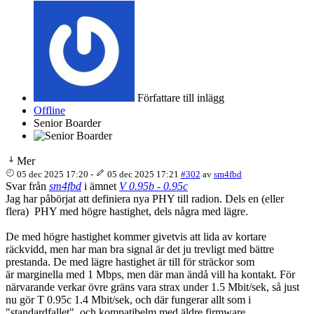
Författare till inlägg
Offline
Senior Boarder
Mer
05 dec 2025 17:20
-
05 dec 2025 17:21
#302
av
sm4fbd
Svar från
sm4fbd
i ämnet
V 0.95b - 0.95c
Jag har påbörjat att definiera nya PHY till radion. Dels en (eller
flera) PHY med högre hastighet, dels några med lägre.
De med högre hastighet kommer givetvis att lida av kortare
räckvidd, men har man bra signal är det ju trevligt med bättre
prestanda. De med lägre hastighet är till för sträckor som
är marginella med 1 Mbps, men där man ändå vill ha kontakt. För
närvarande verkar övre gräns vara strax under 1.5 Mbit/sek, så just
nu gör T 0.95c 1.4 Mbit/sek, och där fungerar allt som i
"standardfallet", och kompatibelm med äldre firmware.