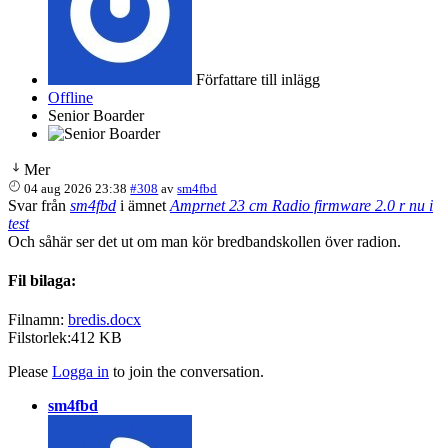
Författare till inlägg
Offline
Senior Boarder
Mer
04 aug 2026 23:38
#308
av
sm4fbd
Svar från
sm4fbd
i ämnet
Amprnet 23 cm Radio firmware 2.0 r nu i
test
Och såhär ser det ut om man kör bredbandskollen över radion.
Fil bilaga:
Filnamn:
bredis.docx
Filstorlek:412 KB
Please
Logga in
to join the conversation.
sm4fbd