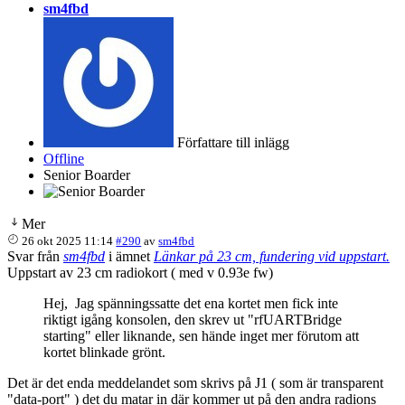
sm4fbd
Författare till inlägg
Offline
Senior Boarder
Mer
26 okt 2025 11:14
#290
av
sm4fbd
Svar från
sm4fbd
i ämnet
Länkar på 23 cm, fundering vid uppstart.
Uppstart av 23 cm radiokort ( med v 0.93e fw)
Hej, Jag spänningssatte det ena kortet men fick inte
riktigt igång konsolen, den skrev ut "rfUARTBridge
starting" eller liknande, sen hände inget mer förutom att
kortet blinkade grönt.
Det är det enda meddelandet som skrivs på J1 ( som är transparent
"data-port" ) det du matar in där kommer ut på den andra radions