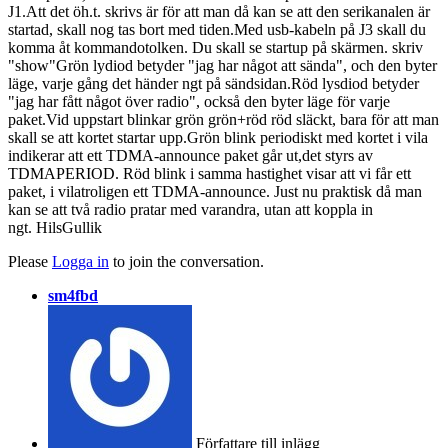
J1.Att det öh.t. skrivs är för att man då kan se att den serikanalen är
startad, skall nog tas bort med tiden.Med usb-kabeln på J3 skall du
komma åt kommandotolken. Du skall se startup på skärmen. skriv
"show"Grön lydiod betyder "jag har något att sända", och den byter
läge, varje gång det händer ngt på sändsidan.Röd lysdiod betyder
"jag har fått något över radio", också den byter läge för varje
paket.Vid uppstart blinkar grön grön+röd röd släckt, bara för att man
skall se att kortet startar upp.Grön blink periodiskt med kortet i vila
indikerar att ett TDMA-announce paket går ut,det styrs av
TDMAPERIOD. Röd blink i samma hastighet visar att vi får ett
paket, i vilatroligen ett TDMA-announce. Just nu praktisk då man
kan se att två radio pratar med varandra, utan att koppla in
ngt. HilsGullik
Please
Logga in
to join the conversation.
sm4fbd
Författare till inlägg