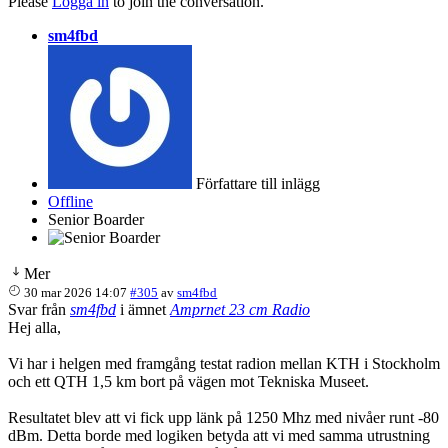
Please
Logga in
to join the conversation.
sm4fbd
Författare till inlägg
Offline
Senior Boarder
Mer
30 mar 2026 14:07
#305
av
sm4fbd
Svar från
sm4fbd
i ämnet
Amprnet 23 cm Radio
Hej alla,
Vi har i helgen med framgång testat radion mellan KTH i Stockholm
och ett QTH 1,5 km bort på vägen mot Tekniska Museet.
Resultatet blev att vi fick upp länk på 1250 Mhz med nivåer runt -80
dBm. Detta borde med logiken betyda att vi med samma utrustning