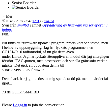
Senior Boarder
Mer
03 nov 2025 23:47
#291
av
sm4fbd
Svar från
sm4fbd
i ämnet
Uppdatering av firmware via serieport nu
igång.
Puh,
Nu finns ett "firmware update" program, precis kört och testad, men
i behov av uppsnyggning. Jag har lyckats programmera en
CC1314R10 radiomodul, så nu går detta även
under Linux. Jag har lyckats återuppliva en modul där jag antagligen
förstört JTAG-porten, men processorn och seriella gränssnitt verkar
intakta. Det gick att uppdatera denna till
senaste version av firmware.
Detta hack har jag inte önskat mig spendera tid på, men nu är det iaf
gjort...
73 de Gullik /SM4FBD
Please
Logga in
to join the conversation.