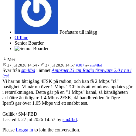
Författare till inlägg
Offline
Senior Boarder
Mer
27 jul 2026 14:54
-
27 jul 2026 14:57
#307
av
sm4fbd
Svar från
sm4fbd
i ämnet
Amprnet 23 cm Radio firmware 2.0 r nu i
test
Vi har nu fått igång 4FSK på radion, och kan få 2 Mbps "rå"
hastighet. Vi når nu över 1 Mbps TCP trots att windows updates går
i returriktningen. Detta går på en "1 Mbps" kanal, så känsligheten
är bättre än tidigare 1.4 Mbps 2FSK, då bandbredden är lägre.
Iperf3 ger över 1.05 Mbps vid ett snabbt test.
Gullik / SM4FBD
Last edit: 27 jul 2026 14:57 by
sm4fbd
.
Please
Logga in
to join the conversation.