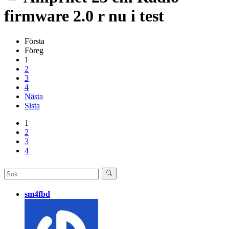
firmware 2.0 r nu i test
Första
Föreg
1
2
3
4
Nästa
Sista
1
2
3
4
sm4fbd