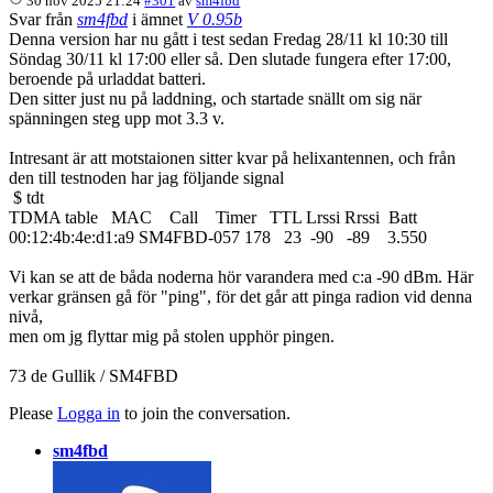
30 nov 2025 21:24
#301
av
sm4fbd
Svar från
sm4fbd
i ämnet
V 0.95b
Denna version har nu gått i test sedan Fredag 28/11 kl 10:30 till
Söndag 30/11 kl 17:00 eller så. Den slutade fungera efter 17:00,
beroende på urladdat batteri.
Den sitter just nu på laddning, och startade snällt om sig när
spänningen steg upp mot 3.3 v.
Intresant är att motstaionen sitter kvar på helixantennen, och från
den till testnoden har jag följande signal
$ tdt
TDMA table MAC Call Timer TTL Lrssi Rrssi Batt
00:12:4b:4e:d1:a9 SM4FBD-057 178 23 -90 -89 3.550
Vi kan se att de båda noderna hör varandera med c:a -90 dBm. Här
verkar gränsen gå för "ping", för det går att pinga radion vid denna
nivå,
men om jg flyttar mig på stolen upphör pingen.
73 de Gullik / SM4FBD
Please
Logga in
to join the conversation.
sm4fbd