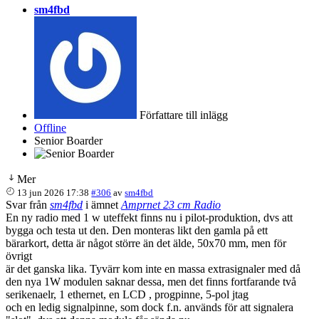
sm4fbd
Författare till inlägg
Offline
Senior Boarder
Mer
13 jun 2026 17:38
#306
av
sm4fbd
Svar från
sm4fbd
i ämnet
Amprnet 23 cm Radio
En ny radio med 1 w uteffekt finns nu i pilot-produktion, dvs att
bygga och testa ut den. Den monteras likt den gamla på ett
bärarkort, detta är något större än det älde, 50x70 mm, men för
övrigt
är det ganska lika. Tyvärr kom inte en massa extrasignaler med då
den nya 1W modulen saknar dessa, men det finns fortfarande två
serikenaelr, 1 ethernet, en LCD , progpinne, 5-pol jtag
och en ledig signalpinne, som dock f.n. används för att signalera