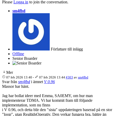
Please
Logga in
to join the conversation.
sm4fbd
Författare till inlägg
Offline
Senior Boarder
Mer
07 feb 2026 13:40
-
07 feb 2026 13:44
#303
av
sm4fbd
Svar från
sm4fbd
i ämnet
V 0.96
Massor har hänt.
Jag har bollat ideer med Emma, SA0EMY, om hur man
implementerar TDMA. Vi har kommit fram till följande
implementation, som nu finns
i V 0.96, och detta blir den "sista" uppdateringen baserad på en stor
"loop", utan RealtidsOperativ. Den verkar fungera bra, bättre än