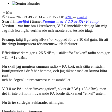
Mer
14 nov 2025 21:49
-
14 nov 2025 22:01
#296
av
sm4fbd
Svar från
sm4fbd
i ämnet
Premiär med V 2.0 av PA / Preamp
Version 1 var inte bra i kretskortet, V 2.0 innehåller det jag lärt mig.
Jag fick kort igår, verifierade och monterade, testade idag.
Preamp, tålig lågbrusig BFP840, kopplad för c:a 10 dB gain, för att
lite drygt kompensera för antennswitch förluster.
Effektförstärkare ger + 26.5 dBm, i stället för "naken" radio som ger
+11 - +12 dBm.
Nu skall jag montera samman radio + PA kort, och sätta en sådan
konfiguration i drift här hemma, och jag räknar med att kunna köra
runt
och ha "egen" internetaccess runt samhället.
V 3.0 av PA under "investigation", siktet är 2 W ( +33 dBm), men
det är inte bråttom, nuvarande PA borde räcka med "enkel" antenn.
Nu är tre surdegar avklarade, nämligen:
Uppdatering av firmware.