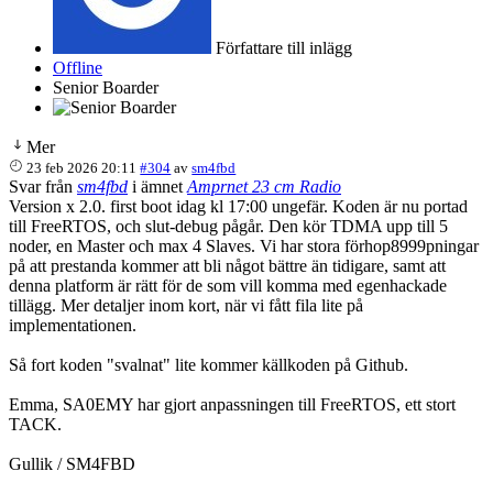
Författare till inlägg
Offline
Senior Boarder
Mer
23 feb 2026 20:11
#304
av
sm4fbd
Svar från
sm4fbd
i ämnet
Amprnet 23 cm Radio
Version x 2.0. first boot idag kl 17:00 ungefär. Koden är nu portad
till FreeRTOS, och slut-debug pågår. Den kör TDMA upp till 5
noder, en Master och max 4 Slaves. Vi har stora förhop8999pningar
på att prestanda kommer att bli något bättre än tidigare, samt att
denna platform är rätt för de som vill komma med egenhackade
tillägg. Mer detaljer inom kort, när vi fått fila lite på
implementationen.
Så fort koden "svalnat" lite kommer källkoden på Github.
Emma, SA0EMY har gjort anpassningen till FreeRTOS, ett stort
TACK.
Gullik / SM4FBD