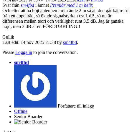
14 nov 2025 14:36
-
14 nov 2025 21:38
#295
av
sm4fbd
Svar från
sm4fbd
i ämnet
Premiär med 1 m helix
Och efter att ha höjt antennen i min ände 2 m så att den går bättre fri
från ett äppelträd, så ökade signalstyrkan c:a 1 dB, så nu är
differensen mellan teori och verklighet runt 3.5 dB. Jag är ganska
nöjd, men 3 dB är en FÖRDUBBLING!!
Gullik
Last edit: 14 nov 2025 21:38 by
sm4fbd
.
Please
Logga in
to join the conversation.
sm4fbd
Författare till inlägg
Offline
Senior Boarder