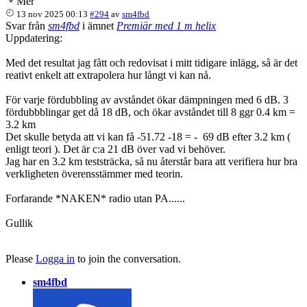
Mer
13 nov 2025 00:13
#294
av
sm4fbd
Svar från
sm4fbd
i ämnet
Premiär med 1 m helix
Uppdatering:
Med det resultat jag fått och redovisat i mitt tidigare inlägg, så är det
reativt enkelt att extrapolera hur långt vi kan nå.
För varje fördubbling av avståndet ökar dämpningen med 6 dB. 3
fördubbblingar get då 18 dB, och ökar avståndet till 8 ggr 0.4 km =
3.2 km
Det skulle betyda att vi kan få -51.72 -18 = - 69 dB efter 3.2 km (
enligt teori ). Det är c:a 21 dB över vad vi behöver.
Jag har en 3.2 km teststräcka, så nu återstår bara att verifiera hur bra
verkligheten överensstämmer med teorin.
Forfarande *NAKEN* radio utan PA......
Gullik
Please
Logga in
to join the conversation.
sm4fbd