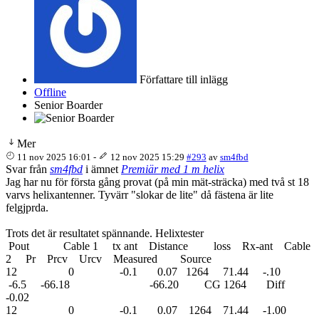
Författare till inlägg
Offline
Senior Boarder
Mer
11 nov 2025 16:01
-
12 nov 2025 15:29
#293
av
sm4fbd
Svar från
sm4fbd
i ämnet
Premiär med 1 m helix
Jag har nu för första gång provat (på min mät-sträcka) med två st 18
varvs helixantenner. Tyvärr "slokar de lite" då fästena är lite
felgjprda.
Trots det är resultatet spännande. Helixtester
Pout Cable 1 tx ant Distance loss Rx-ant Cable
2 Pr Prcv Urcv Measured Source
12 0 -0.1 0.07 1264 71.44 -.10
-6.5 -66.18 -66.20 CG 1264 Diff
-0.02
12 0 -0.1 0.07 1264 71.44 -1.00