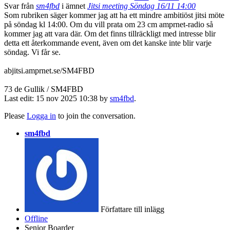
Svar från
sm4fbd
i ämnet
Jitsi meeting Söndag 16/11 14:00
Som rubriken säger kommer jag att ha ett mindre ambitiöst jitsi möte
på söndag kl 14:00. Om du vill prata om 23 cm amprnet-radio så
kommer jag att vara där. Om det finns tillräckligt med intresse blir
detta ett återkommande event, även om det kanske inte blir varje
söndag. Vi får se.
abjitsi.amprnet.se/SM4FBD
73 de Gullik / SM4FBD
Last edit: 15 nov 2025 10:38 by
sm4fbd
.
Please
Logga in
to join the conversation.
sm4fbd
Författare till inlägg
Offline
Senior Boarder