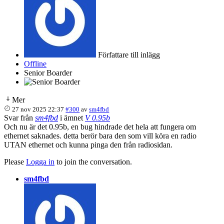
Författare till inlägg
Offline
Senior Boarder
Mer
27 nov 2025 22:37
#300
av
sm4fbd
Svar från
sm4fbd
i ämnet
V 0.95b
Och nu är det 0.95b, en bug hindrade det hela att fungera om
ethernet saknades. detta berör bara den som vill köra en radio
UTAN ethernet och kunna pinga den från radiosidan.
Please
Logga in
to join the conversation.
sm4fbd