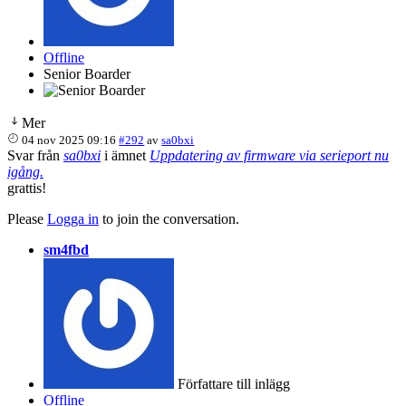
Offline
Senior Boarder
Mer
04 nov 2025 09:16
#292
av
sa0bxi
Svar från
sa0bxi
i ämnet
Uppdatering av firmware via serieport nu
igång.
grattis!
Please
Logga in
to join the conversation.
sm4fbd
Författare till inlägg
Offline