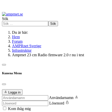
Sök
Sök
Du är här:
Hem
Forum
AMPRnet Sverige
Infrastruktur
Amprnet 23 cm Radio firmware 2.0 r nu i test
Kunena Menu
Logga in
Användarnamn
Lösenord
Kom ihåg mig