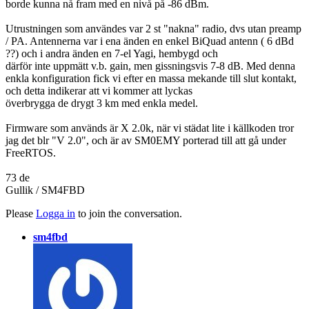
borde kunna nå fram med en nivå på -86 dBm.
Utrustningen som användes var 2 st "nakna" radio, dvs utan preamp
/ PA. Antennerna var i ena änden en enkel BiQuad antenn ( 6 dBd
??) och i andra änden en 7-el Yagi, hembygd och
därför inte uppmätt v.b. gain, men gissningsvis 7-8 dB. Med denna
enkla konfiguration fick vi efter en massa mekande till slut kontakt,
och detta indikerar att vi kommer att lyckas
överbrygga de drygt 3 km med enkla medel.
Firmware som används är X 2.0k, när vi städat lite i källkoden tror
jag det blr "V 2.0", och är av SM0EMY porterad till att gå under
FreeRTOS.
73 de
Gullik / SM4FBD
Please
Logga in
to join the conversation.
sm4fbd