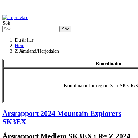
Sök
Sök
Du är här:
Hem
Z Jämtland/Härjedalen
Koordinator
Koordinator
för
region
Z
är
SK3JR/
Årsrapport 2024 Mountain Explorers
SK3EX
Årsrapport Medlem SK3EX i Rg Z 2024