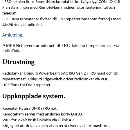
I FRO lokalen finns RemotHam kopplat till kortvågsrigg ICOM IC-818.
Fjärrstyrningen med RemoteHam medger rotorhantering, tal och
telegrafi.
FRO DMR repeater är flyttad till FRO repeatermast som försörjs med
AMPRNet via radiolänk.
Anslutning.
AMPRNet levererar internet till FRO lokal och repeatermast via
radiolänkar.
Utrustning
Radiolänkar Ubiquiti Powerbeam 5AC ISO Gen 2 i FRO mast och till
repeatermast. Ubiquiti Edgeswitch driver radiolänkar via POE.
UPS finns för DMR repeater.
Uppkopplade system.
Repeater Hytera DMR i FRO nät.
Remoteham server med ansluten kortvågsrigg.
WIFI för lokalt bruk i lokalen via D-link AP.
Möjlighet att driva lokalen via externt elverk vid strömavbrott.