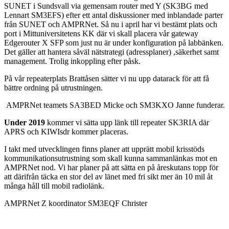
SUNET i Sundsvall via gemensam router med Y (SK3BG med
Lennart SM3EFS) efter ett antal diskussioner med inblandade parter
från SUNET och AMPRNet. Så nu i april har vi bestämt plats och
port i Mittuniversitetens KK där vi skall placera vår gateway
Edgerouter X SFP som just nu är under konfiguration på labbänken.
Det gäller att hantera såväl nätstrategi (adressplaner) ,säkerhet samt
management. Trolig inkoppling efter påsk.
På vår repeaterplats Brattåsen sätter vi nu upp datarack för att få
bättre ordning på utrustningen.
AMPRNet teamets SA3BED Micke och SM3KXO Janne funderar.
Under 2019
kommer vi sätta upp länk till repeater SK3RIA där
APRS och KIWIsdr kommer placeras.
I takt med utvecklingen finns planer att upprätt mobil krisstöds
kommunikationsutrustning som skall kunna sammanlänkas mot en
AMPRNet nod. Vi har planer på att sätta en på åreskutans topp för
att därifrån täcka en stor del av länet med fri sikt mer än 10 mil åt
många håll till mobil radiolänk.
AMPRNet Z koordinator SM3EQF Christer