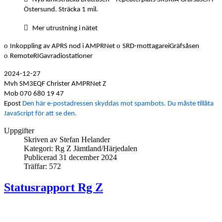
Östersund. Sträcka 1 mil.

Mer utrustning i nätet
o
o
Inkoppling av APRS nod i AMPRNet
SRD-mottagareiGräfsåsen
o
RemoteRIGavradiostationer
2024-12-27
Mvh SM3EQF Christer AMPRNet Z
Mob 070 680 19 47
Epost
Den här e-postadressen skyddas mot spambots. Du måste tillåta
JavaScript för att se den.
Uppgifter
Skriven av
Stefan Helander
Kategori:
Rg Z Jämtland/Härjedalen
Publicerad 31 december 2024
Träffar: 572
Statusrapport Rg Z