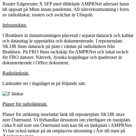
Router Edgerouter X SFP med tilldelade AMPRNet adresser hann
bli uppsatt på Miun innan pandemin. All nätverksutrustning i form
av radiolänkar, routers och switchar är Ubiquiti.
Infrastruktur.
I Brattåsen är datautrustningen placerad i separat datarack och kablar
och datauttag är uppmärkta och dokumenterade. I repeaterplats
SK3JR finns datarack på plats i väntan på radiolänken från
Brattåsen. På FRO finns rackskåp för AMPRNet och lokal switch
för FRO datorer. Nätverk, fysiska kopplingar och ipadresser är
dokumenterade i Office dokument.
Radiolänknät.
Länknätet ser i dagsläget ut på följande sätt.
Planer för radiolänknät.
Planer för utökning innefattar länk till repeaterplats SK3JR strax
norr Östersund. Vi förhandlar dessutom om ytterligare en mastplats
cirka 8 mil norr om Östersund som kan bli en länkplats i AMPRNet.
Vi har också tankar på att omplacera utrustning i Åre till mast på