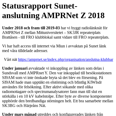
Statusrapport Sunet-
anslutning AMPRNet Z 2018
Under 2018 och fram till 2019-03
har vi byggt radiolänknät för
AMPRNet Z mellan Mittuniversitetet – SK3JR repeaterplats
Brattåsen - till FRO klubblokal samt vidare till FRO repeaterplats.
Vi har haft access till internet via Miun i avvaktan på Sunet länk
med våra tilldelade adresser.
Vårt nät
https://amprnet.se/index.php/organisation/anslutna-klubbar
Under januari
avvaktade vi inkoppling av länken som delas i
Sundsvall med AMPRnet Y. Den var inkopplad till besöksstationen
SI9AM som vi inte önskade bryta så det blev en försening. På
SI9AM hade man upptäkt en elstörning och bfintlig KIWIsdr
användes för felsökning. Efter aktivt sökande med olika
radiomottagare och spectrumanalysatorer fann man till slut en
störkälla i en 10 kV kabelstolpe. Efter byte av diverse komponenter
upphörde den bredbandiga störningen helt. Ett bra samarbete mellan
SK3BG och Härjeåns Nät.
Under mars månad
utreddes och konfigurerades länken från