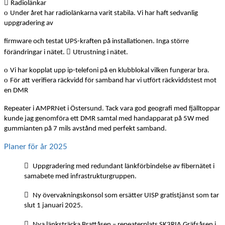

Radiolänkar
o
Under året har radiolänkarna varit stabila. Vi har haft sedvanlig
uppgradering av
firmware och testat UPS-kraften på installationen. Inga större

förändringar i nätet.
Utrustning i nätet.
o
Vi har kopplat upp ip-telefoni på en klubblokal vilken fungerar bra.
o
För att verifiera räckvidd för samband har vi utfört räckviddstest mot
en DMR
Repeater i AMPRNet i Östersund. Tack vara god geografi med fjälltoppar
kunde jag genomföra ett DMR samtal med handapparat på 5W med
gummianten på 7 mils avstånd med perfekt samband.
Planer för år 2025

Uppgradering med redundant länkförbindelse av fibernätet i
samabete med infrastrukturgruppen.

Ny övervakningskonsol som ersätter UISP gratistjänst som tar
slut 1 januari 2025.

Nya länksträcka Brattåsen
–
repeaterplats SK3RIA Gräfsåsen i