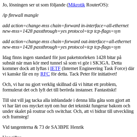
Jo, lösningen ser ut som följande (
Mikrotik
RouterOS):
/ip firewall mangle
add action=change-mss chain=forward in-interface=all-ethernet
new-mss=1428 passthrough=yes protocol=tcp tcp-flags=syn
add action=change-mss chain=forward out-interface=all-ethernet
new-mss=1428 passthrough=yes protocol=tcp tcp-flags=syn
Idag finns ingen standard för just paketstorleken 1428 bitar på
subnät när man kör med tunnel så som vi gör i SK3GA. Detta
kommer dock att lyftas i
IETF
(Internet Engineering Task Force) där
vi kanske får en ny
RFC
för detta. Tack Peter för initiativet!
Och, vi har nu gjort verklig skillnad då vi hittat ett problem,
formulerat det och lyft det till berörda instanser. Fantastiskt!
Till sist vill jag tacka alla inblandade i denna lilla gåta som gjort att
vi har lärt oss mycket nytt om hur det tekniskt fungerar bakom och
under skalet på routrar och switchar. Och, att vi bidrar till utveckling
och framsteg!
Vid tangenterna & 73 de SA3BPE Henrik