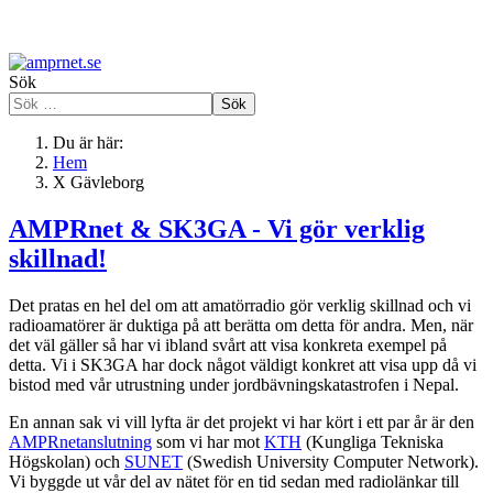
Sök
Sök
Du är här:
Hem
X Gävleborg
AMPRnet & SK3GA - Vi gör verklig
skillnad!
Det pratas en hel del om att amatörradio gör verklig skillnad och vi
radioamatörer är duktiga på att berätta om detta för andra. Men, när
det väl gäller så har vi ibland svårt att visa konkreta exempel på
detta. Vi i SK3GA har dock något väldigt konkret att visa upp då vi
bistod med vår utrustning under jordbävningskatastrofen i Nepal.
En annan sak vi vill lyfta är det projekt vi har kört i ett par år är den
AMPRnetanslutning
som vi har mot
KTH
(Kungliga Tekniska
Högskolan) och
SUNET
(Swedish University Computer Network).
Vi byggde ut vår del av nätet för en tid sedan med radiolänkar till