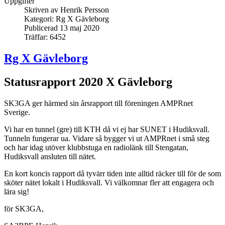
Uppgifter
Skriven av
Henrik Persson
Kategori:
Rg X Gävleborg
Publicerad 13 maj 2020
Träffar: 6452
Rg X Gävleborg
Statusrapport 2020 X Gävleborg
SK3GA ger härmed sin årsrapport till föreningen AMPRnet
Sverige.
Vi har en tunnel (gre) till KTH då vi ej har SUNET i Hudiksvall.
Tunneln fungerar ua. Vidare så bygger vi ut AMPRnet i små steg
och har idag utöver klubbstuga en radiolänk till Stengatan,
Hudiksvall ansluten till nätet.
En kort koncis rapport då tyvärr tiden inte alltid räcker till för de som
sköter nätet lokalt i Hudiksvall. Vi välkomnar fler att engagera och
lära sig!
för SK3GA,