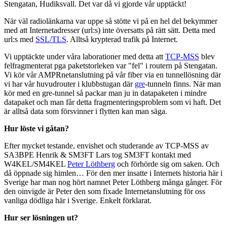
Stengatan, Hudiksvall. Det var då vi gjorde vår upptäckt!
När väl radiolänkarna var uppe så stötte vi på en hel del bekymmer
med att Internetadresser (url:s) inte översatts på rätt sätt. Detta med
url:s med
SSL/TLS
. Alltså krypterad trafik på Internet.
Vi upptäckte under våra laborationer med detta att
TCP-MSS
blev
felfragmenterat pga paketstorleken var "fel" i routern på Stengatan.
Vi kör vår AMPRnetanslutning på vår fiber via en tunnellösning där
vi har vår huvudrouter i klubbstugan där
gre
-tunneln finns. När man
kör med en gre-tunnel så packar man ju in datapaketen i mindre
datapaket och man får detta fragmenteringsproblem som vi haft. Det
är alltså data som försvinner i flytten kan man säga.
Hur löste vi gåtan?
Efter mycket testande, envishet och studerande av TCP-MSS av
SA3BPE Henrik & SM3FT Lars tog SM3FT kontakt med
W4KEL/SM4KEL
Peter Löthberg
och förhörde sig om saken. Och
då öppnade sig himlen… För den mer insatte i Internets historia här i
Sverige har man nog hört namnet Peter Löthberg många gånger. För
den oinvigde är Peter den som fixade Internetanslutning för oss
vanliga dödliga här i Sverige. Enkelt förklarat.
Hur ser lösningen ut?