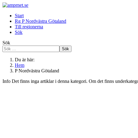
Start
Rg P Nordvästra Götaland
Till regionerna
Sök
Sök
Sök
Du är här:
Hem
P Nordvästra Götaland
Info
Det finns inga artiklar i denna kategori. Om det finns underkategor